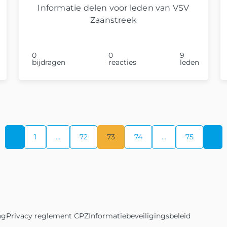
Informatie delen voor leden van VSV
Zaanstreek
0
0
9
bijdragen
reacties
leden
1
...
72
73
74
...
75
ng
Privacy reglement CPZ
Informatiebeveiligingsbeleid